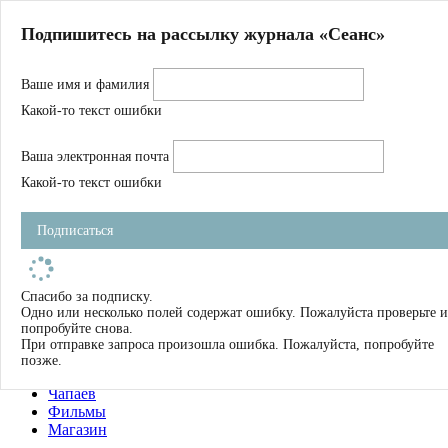
Главная
Подпишитесь на рассылку журнала «Сеанс»
О нас
Авторы
Ваше имя и фамилия
Магазин
Журнал
Какой-то текст ошибки
Книги
Спецпроекты
Ваша электронная почта
Школа
Устав
Какой-то текст ошибки
Отчетность
Фильмы
Подписаться
Имена
Тэги
искать
Спасибо за подписку.
Одно или несколько полей содержат ошибку. Пожалуйста проверьте и
О нас
попробуйте снова.
Журнал
При отправке запроса произошла ошибка. Пожалуйста, попробуйте
Книги
позже.
Школа
Чапаев
Фильмы
Магазин