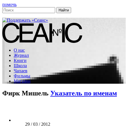
помочь
О нас
Журнал
Книги
Школа
Чапаев
Фильмы
Магазин
Фирк Мишель
Указатель по именам
29 / 03 / 2012