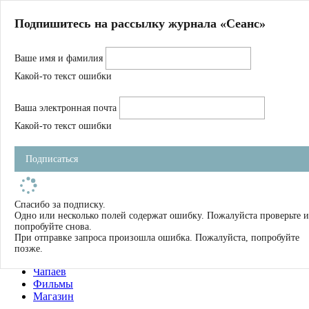
Главная
Подпишитесь на рассылку журнала «Сеанс»
О нас
Авторы
Ваше имя и фамилия
Магазин
Журнал
Какой-то текст ошибки
Книги
Спецпроекты
Ваша электронная почта
Школа
Устав
Какой-то текст ошибки
Отчетность
Фильмы
Подписаться
Имена
Тэги
искать
Спасибо за подписку.
Одно или несколько полей содержат ошибку. Пожалуйста проверьте и
О нас
попробуйте снова.
Журнал
При отправке запроса произошла ошибка. Пожалуйста, попробуйте
Книги
позже.
Школа
Чапаев
Фильмы
Магазин