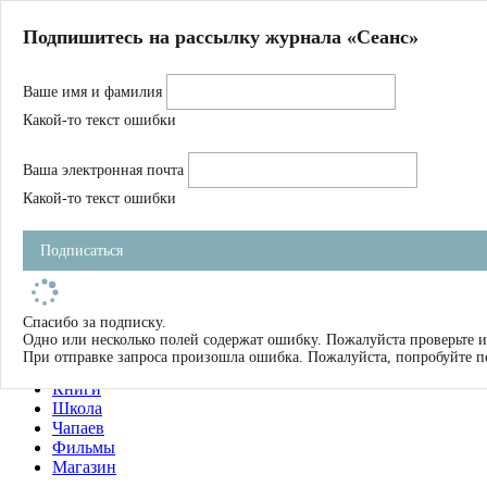
Главная
Подпишитесь на рассылку журнала «Сеанс»
О нас
Авторы
Ваше имя и фамилия
Магазин
Журнал
Какой-то текст ошибки
Книги
Спецпроекты
Ваша электронная почта
Школа
Устав
Какой-то текст ошибки
Отчетность
Фильмы
Подписаться
Имена
Тэги
искать
Спасибо за подписку.
Одно или несколько полей содержат ошибку. Пожалуйста проверьте и
О нас
При отправке запроса произошла ошибка. Пожалуйста, попробуйте п
Журнал
Книги
Школа
Чапаев
Фильмы
Магазин