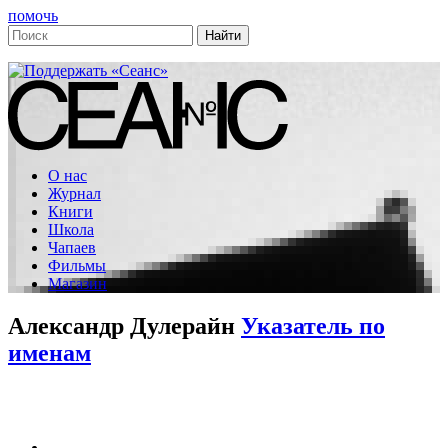
помочь
О нас
Журнал
Книги
Школа
Чапаев
Фильмы
Магазин
Александр Дулерайн
Указатель по
именам