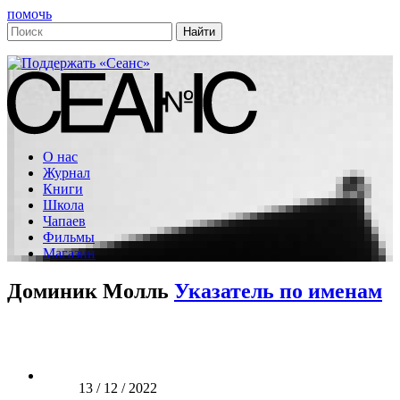
помочь
О нас
Журнал
Книги
Школа
Чапаев
Фильмы
Магазин
Доминик Молль
Указатель по именам
13 / 12 / 2022