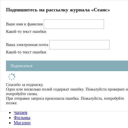
Главная
Подпишитесь на рассылку журнала «Сеанс»
О нас
Авторы
Ваше имя и фамилия
Магазин
Журнал
Какой-то текст ошибки
Книги
Спецпроекты
Ваша электронная почта
Школа
Устав
Какой-то текст ошибки
Отчетность
Фильмы
Подписаться
Имена
Тэги
искать
Спасибо за подписку.
Одно или несколько полей содержат ошибку. Пожалуйста проверьте и
О нас
попробуйте снова.
Журнал
При отправке запроса произошла ошибка. Пожалуйста, попробуйте
Книги
позже.
Школа
Чапаев
Фильмы
Магазин