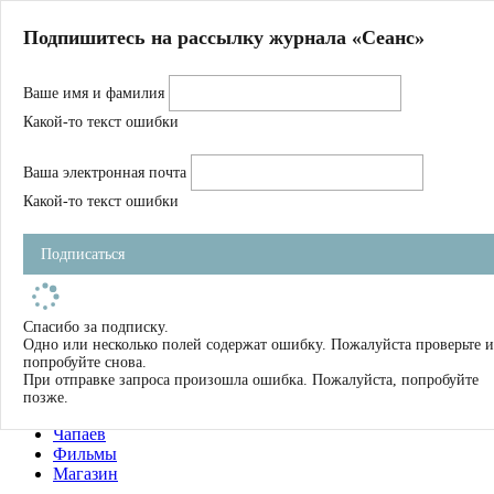
Главная
Подпишитесь на рассылку журнала «Сеанс»
О нас
Авторы
Ваше имя и фамилия
Магазин
Журнал
Какой-то текст ошибки
Книги
Спецпроекты
Ваша электронная почта
Школа
Устав
Какой-то текст ошибки
Отчетность
Фильмы
Подписаться
Имена
Тэги
искать
Спасибо за подписку.
Одно или несколько полей содержат ошибку. Пожалуйста проверьте и
О нас
попробуйте снова.
Журнал
При отправке запроса произошла ошибка. Пожалуйста, попробуйте
Книги
позже.
Школа
Чапаев
Фильмы
Магазин