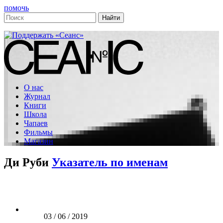
помочь
О нас
Журнал
Книги
Школа
Чапаев
Фильмы
Магазин
Ди Руби
Указатель по именам
03 / 06 / 2019