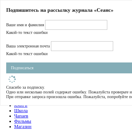
Главная
Подпишитесь на рассылку журнала «Сеанс»
О нас
Авторы
Ваше имя и фамилия
Магазин
Журнал
Какой-то текст ошибки
Книги
Спецпроекты
Ваша электронная почта
Школа
Устав
Какой-то текст ошибки
Отчетность
Фильмы
Подписаться
Имена
Тэги
искать
Спасибо за подписку.
Одно или несколько полей содержат ошибку. Пожалуйста проверьте и
О нас
При отправке запроса произошла ошибка. Пожалуйста, попробуйте п
Журнал
Книги
Школа
Чапаев
Фильмы
Магазин