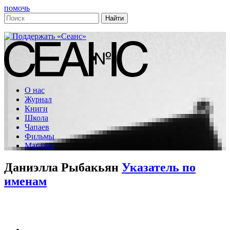
помочь
О нас
Журнал
Книги
Школа
Чапаев
Фильмы
Магазин
Даниэлла Рыбакьян
Указатель по
именам