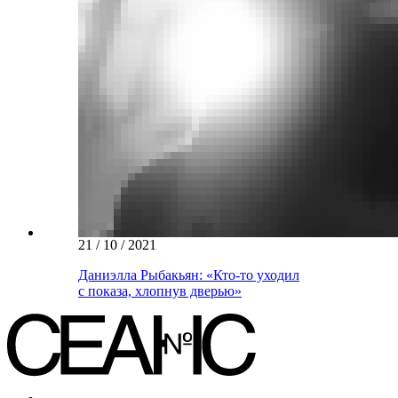
21 / 10 / 2021
Даниэлла Рыбакьян: «Кто-то уходил
с показа, хлопнув дверью»