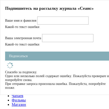
Главная
Подпишитесь на рассылку журнала «Сеанс»
О нас
Авторы
Ваше имя и фамилия
Магазин
Журнал
Какой-то текст ошибки
Книги
Спецпроекты
Ваша электронная почта
Школа
Устав
Какой-то текст ошибки
Отчетность
Фильмы
Подписаться
Имена
Тэги
искать
Спасибо за подписку.
Одно или несколько полей содержат ошибку. Пожалуйста проверьте и
О нас
попробуйте снова.
Журнал
При отправке запроса произошла ошибка. Пожалуйста, попробуйте
Книги
позже.
Школа
Чапаев
Фильмы
Магазин