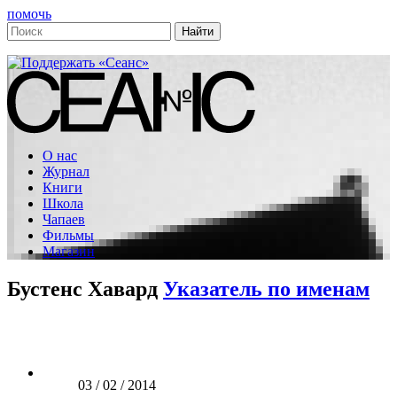
помочь
О нас
Журнал
Книги
Школа
Чапаев
Фильмы
Магазин
Бустенс Хавард
Указатель по именам
03 / 02 / 2014