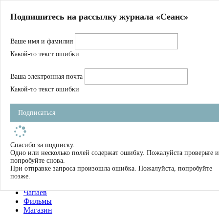
Главная
Подпишитесь на рассылку журнала «Сеанс»
О нас
Авторы
Ваше имя и фамилия
Магазин
Журнал
Какой-то текст ошибки
Книги
Спецпроекты
Ваша электронная почта
Школа
Устав
Какой-то текст ошибки
Отчетность
Фильмы
Подписаться
Имена
Тэги
искать
Спасибо за подписку.
Одно или несколько полей содержат ошибку. Пожалуйста проверьте и
О нас
попробуйте снова.
Журнал
При отправке запроса произошла ошибка. Пожалуйста, попробуйте
Книги
позже.
Школа
Чапаев
Фильмы
Магазин