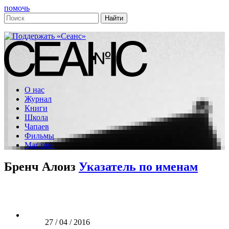
помочь
О нас
Журнал
Книги
Школа
Чапаев
Фильмы
Магазин
Бренч Алоиз
Указатель по именам
27 / 04 / 2016