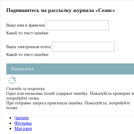
Главная
Подпишитесь на рассылку журнала «Сеанс»
О нас
Авторы
Ваше имя и фамилия
Магазин
Журнал
Какой-то текст ошибки
Книги
Спецпроекты
Ваша электронная почта
Школа
Устав
Какой-то текст ошибки
Отчетность
Фильмы
Подписаться
Имена
Тэги
искать
Спасибо за подписку.
Одно или несколько полей содержат ошибку. Пожалуйста проверьте и
О нас
попробуйте снова.
Журнал
При отправке запроса произошла ошибка. Пожалуйста, попробуйте
Книги
позже.
Школа
Чапаев
Фильмы
Магазин