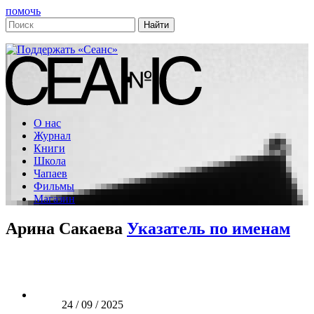
помочь
О нас
Журнал
Книги
Школа
Чапаев
Фильмы
Магазин
Арина Сакаева
Указатель по именам
24 / 09 / 2025