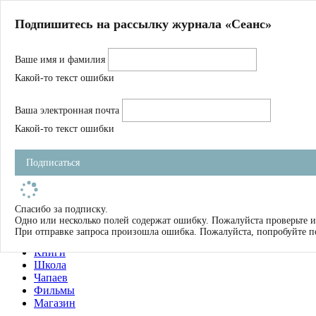
Главная
Подпишитесь на рассылку журнала «Сеанс»
О нас
Авторы
Ваше имя и фамилия
Магазин
Журнал
Какой-то текст ошибки
Книги
Спецпроекты
Ваша электронная почта
Школа
Устав
Какой-то текст ошибки
Отчетность
Фильмы
Подписаться
Имена
Тэги
искать
Спасибо за подписку.
Одно или несколько полей содержат ошибку. Пожалуйста проверьте и
О нас
При отправке запроса произошла ошибка. Пожалуйста, попробуйте п
Журнал
Книги
Школа
Чапаев
Фильмы
Магазин