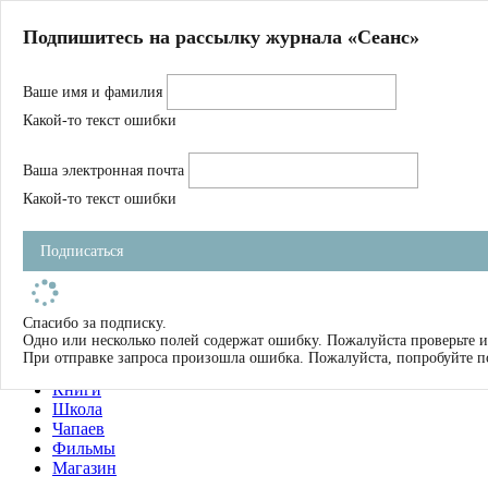
Главная
Подпишитесь на рассылку журнала «Сеанс»
О нас
Авторы
Ваше имя и фамилия
Магазин
Журнал
Какой-то текст ошибки
Книги
Спецпроекты
Ваша электронная почта
Школа
Устав
Какой-то текст ошибки
Отчетность
Фильмы
Подписаться
Имена
Тэги
искать
Спасибо за подписку.
Одно или несколько полей содержат ошибку. Пожалуйста проверьте и
О нас
При отправке запроса произошла ошибка. Пожалуйста, попробуйте п
Журнал
Книги
Школа
Чапаев
Фильмы
Магазин