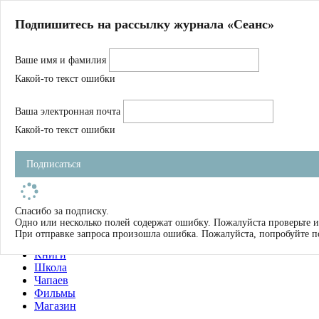
Главная
Подпишитесь на рассылку журнала «Сеанс»
О нас
Авторы
Ваше имя и фамилия
Магазин
Журнал
Какой-то текст ошибки
Книги
Спецпроекты
Ваша электронная почта
Школа
Устав
Какой-то текст ошибки
Отчетность
Фильмы
Подписаться
Имена
Тэги
искать
Спасибо за подписку.
Одно или несколько полей содержат ошибку. Пожалуйста проверьте и
О нас
При отправке запроса произошла ошибка. Пожалуйста, попробуйте п
Журнал
Книги
Школа
Чапаев
Фильмы
Магазин