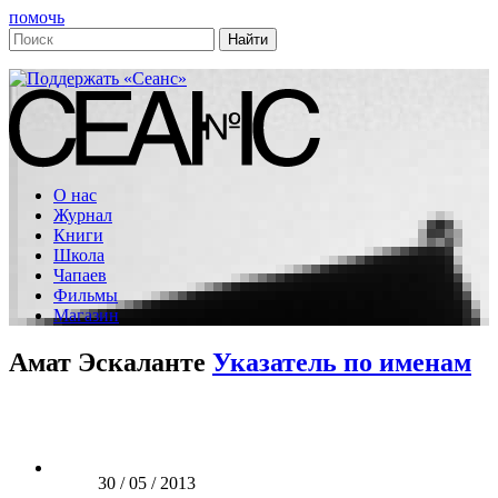
помочь
О нас
Журнал
Книги
Школа
Чапаев
Фильмы
Магазин
Амат Эскаланте
Указатель по именам
30 / 05 / 2013