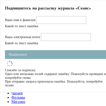
Главная
Подпишитесь на рассылку журнала «Сеанс»
О нас
Авторы
Ваше имя и фамилия
Магазин
Журнал
Какой-то текст ошибки
Книги
Спецпроекты
Ваша электронная почта
Школа
Устав
Какой-то текст ошибки
Отчетность
Фильмы
Подписаться
Имена
Тэги
искать
Спасибо за подписку.
Одно или несколько полей содержат ошибку. Пожалуйста проверьте и
О нас
попробуйте снова.
Журнал
При отправке запроса произошла ошибка. Пожалуйста, попробуйте
Книги
позже.
Школа
Чапаев
Фильмы
Магазин