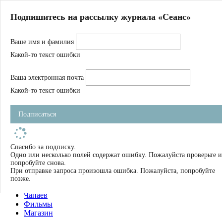
Главная
Подпишитесь на рассылку журнала «Сеанс»
О нас
Авторы
Ваше имя и фамилия
Магазин
Журнал
Какой-то текст ошибки
Книги
Спецпроекты
Ваша электронная почта
Школа
Устав
Какой-то текст ошибки
Отчетность
Фильмы
Подписаться
Имена
Тэги
искать
Спасибо за подписку.
Одно или несколько полей содержат ошибку. Пожалуйста проверьте и
О нас
попробуйте снова.
Журнал
При отправке запроса произошла ошибка. Пожалуйста, попробуйте
Книги
позже.
Школа
Чапаев
Фильмы
Магазин