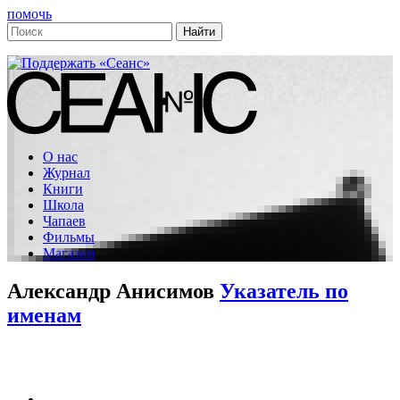
помочь
О нас
Журнал
Книги
Школа
Чапаев
Фильмы
Магазин
Александр Анисимов
Указатель по
именам