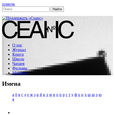
помочь
О нас
Журнал
Книги
Школа
Чапаев
Фильмы
Магазин
Имена
а
б
в
г
д
е
ж
з
и
й
к
л
м
н
о
п
р
с
т
у
ф
х
ц
ч
ш
щ
э
ю
я