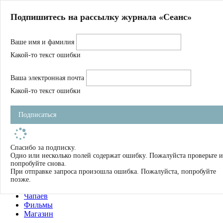
Главная
Подпишитесь на рассылку журнала «Сеанс»
О нас
Авторы
Ваше имя и фамилия
Магазин
Журнал
Какой-то текст ошибки
Книги
Спецпроекты
Ваша электронная почта
Школа
Устав
Какой-то текст ошибки
Отчетность
Фильмы
Подписаться
Имена
Тэги
искать
Спасибо за подписку.
Одно или несколько полей содержат ошибку. Пожалуйста проверьте и
О нас
попробуйте снова.
Журнал
При отправке запроса произошла ошибка. Пожалуйста, попробуйте
Книги
позже.
Школа
Чапаев
Фильмы
Магазин