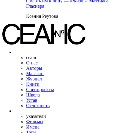
Смерть им к лицу — «Жизнь» Маттиаса
Гласнера
Ксения Реутова
сеанс
О нас
Авторы
Магазин
Журнал
Книги
Спецпроекты
Школа
Устав
Отчетность
указатели
Фильмы
Имена
Тэги