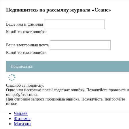
Главная
Подпишитесь на рассылку журнала «Сеанс»
О нас
Авторы
Ваше имя и фамилия
Магазин
Журнал
Какой-то текст ошибки
Книги
Спецпроекты
Ваша электронная почта
Школа
Устав
Какой-то текст ошибки
Отчетность
Фильмы
Подписаться
Имена
Тэги
искать
Спасибо за подписку.
Одно или несколько полей содержат ошибку. Пожалуйста проверьте и
О нас
попробуйте снова.
Журнал
При отправке запроса произошла ошибка. Пожалуйста, попробуйте
Книги
позже.
Школа
Чапаев
Фильмы
Магазин