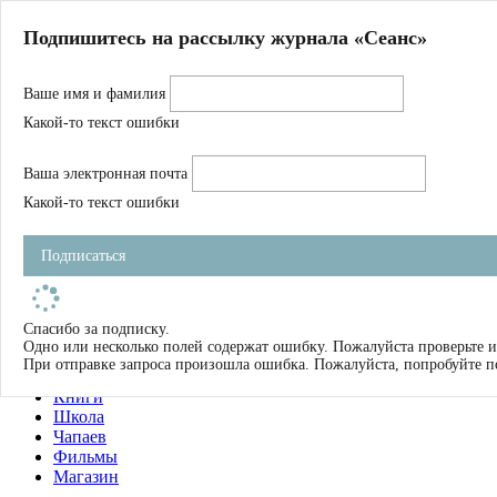
Главная
Подпишитесь на рассылку журнала «Сеанс»
О нас
Авторы
Ваше имя и фамилия
Магазин
Журнал
Какой-то текст ошибки
Книги
Спецпроекты
Ваша электронная почта
Школа
Устав
Какой-то текст ошибки
Отчетность
Фильмы
Подписаться
Имена
Тэги
искать
Спасибо за подписку.
Одно или несколько полей содержат ошибку. Пожалуйста проверьте и
О нас
При отправке запроса произошла ошибка. Пожалуйста, попробуйте п
Журнал
Книги
Школа
Чапаев
Фильмы
Магазин