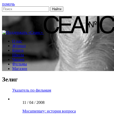
помочь
О нас
Журнал
Книги
Школа
Чапаев
Фильмы
Магазин
Зелиг
Указатель по фильмам
11 / 04 / 2008
Mocumentary: история вопроса