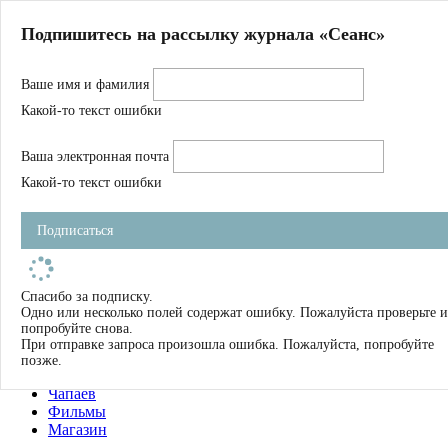
Главная
Подпишитесь на рассылку журнала «Сеанс»
О нас
Авторы
Ваше имя и фамилия
Магазин
Журнал
Какой-то текст ошибки
Книги
Спецпроекты
Ваша электронная почта
Школа
Устав
Какой-то текст ошибки
Отчетность
Фильмы
Подписаться
Имена
Тэги
искать
Спасибо за подписку.
Одно или несколько полей содержат ошибку. Пожалуйста проверьте и
О нас
попробуйте снова.
Журнал
При отправке запроса произошла ошибка. Пожалуйста, попробуйте
Книги
позже.
Школа
Чапаев
Фильмы
Магазин