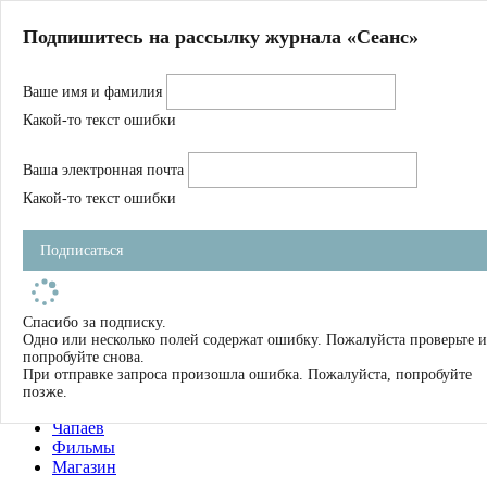
Главная
Подпишитесь на рассылку журнала «Сеанс»
О нас
Авторы
Ваше имя и фамилия
Магазин
Журнал
Какой-то текст ошибки
Книги
Спецпроекты
Ваша электронная почта
Школа
Устав
Какой-то текст ошибки
Отчетность
Фильмы
Подписаться
Имена
Тэги
искать
Спасибо за подписку.
Одно или несколько полей содержат ошибку. Пожалуйста проверьте и
О нас
попробуйте снова.
Журнал
При отправке запроса произошла ошибка. Пожалуйста, попробуйте
Книги
позже.
Школа
Чапаев
Фильмы
Магазин