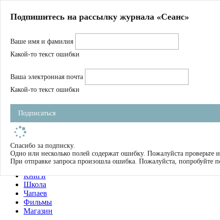
Главная
Подпишитесь на рассылку журнала «Сеанс»
О нас
Авторы
Ваше имя и фамилия
Магазин
Журнал
Какой-то текст ошибки
Книги
Спецпроекты
Ваша электронная почта
Школа
Устав
Какой-то текст ошибки
Отчетность
Фильмы
Подписаться
Имена
Тэги
искать
Спасибо за подписку.
Одно или несколько полей содержат ошибку. Пожалуйста проверьте и
О нас
При отправке запроса произошла ошибка. Пожалуйста, попробуйте п
Журнал
Книги
Школа
Чапаев
Фильмы
Магазин