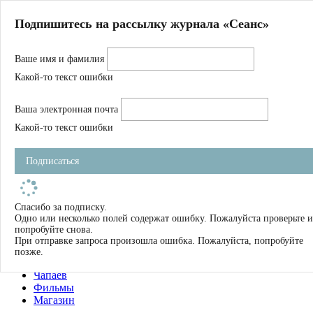
Главная
Подпишитесь на рассылку журнала «Сеанс»
О нас
Авторы
Ваше имя и фамилия
Магазин
Журнал
Какой-то текст ошибки
Книги
Спецпроекты
Ваша электронная почта
Школа
Устав
Какой-то текст ошибки
Отчетность
Фильмы
Подписаться
Имена
Тэги
искать
Спасибо за подписку.
Одно или несколько полей содержат ошибку. Пожалуйста проверьте и
О нас
попробуйте снова.
Журнал
При отправке запроса произошла ошибка. Пожалуйста, попробуйте
Книги
позже.
Школа
Чапаев
Фильмы
Магазин