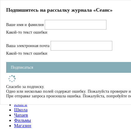
Главная
Подпишитесь на рассылку журнала «Сеанс»
О нас
Авторы
Ваше имя и фамилия
Магазин
Журнал
Какой-то текст ошибки
Книги
Спецпроекты
Ваша электронная почта
Школа
Устав
Какой-то текст ошибки
Отчетность
Фильмы
Подписаться
Имена
Тэги
искать
Спасибо за подписку.
Одно или несколько полей содержат ошибку. Пожалуйста проверьте и
О нас
При отправке запроса произошла ошибка. Пожалуйста, попробуйте п
Журнал
Книги
Школа
Чапаев
Фильмы
Магазин