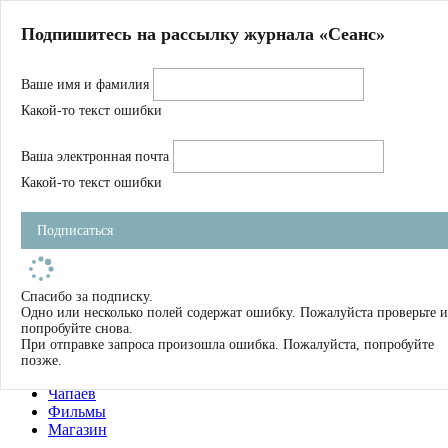
Главная
Подпишитесь на рассылку журнала «Сеанс»
О нас
Авторы
Ваше имя и фамилия
Магазин
Журнал
Какой-то текст ошибки
Книги
Спецпроекты
Ваша электронная почта
Школа
Устав
Какой-то текст ошибки
Отчетность
Фильмы
Подписаться
Имена
Тэги
искать
Спасибо за подписку.
Одно или несколько полей содержат ошибку. Пожалуйста проверьте и
О нас
попробуйте снова.
Журнал
При отправке запроса произошла ошибка. Пожалуйста, попробуйте
Книги
позже.
Школа
Чапаев
Фильмы
Магазин