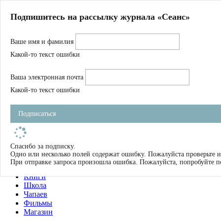
Главная
Подпишитесь на рассылку журнала «Сеанс»
О нас
Авторы
Ваше имя и фамилия
Магазин
Журнал
Какой-то текст ошибки
Книги
Спецпроекты
Ваша электронная почта
Школа
Устав
Какой-то текст ошибки
Отчетность
Фильмы
Подписаться
Имена
Тэги
искать
Спасибо за подписку.
Одно или несколько полей содержат ошибку. Пожалуйста проверьте и
О нас
При отправке запроса произошла ошибка. Пожалуйста, попробуйте п
Журнал
Книги
Школа
Чапаев
Фильмы
Магазин