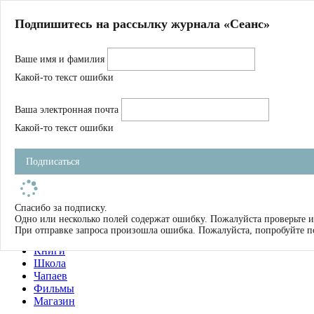
Главная
Подпишитесь на рассылку журнала «Сеанс»
О нас
Авторы
Ваше имя и фамилия
Магазин
Журнал
Какой-то текст ошибки
Книги
Спецпроекты
Ваша электронная почта
Школа
Устав
Какой-то текст ошибки
Отчетность
Фильмы
Подписаться
Имена
Тэги
искать
Спасибо за подписку.
Одно или несколько полей содержат ошибку. Пожалуйста проверьте и
О нас
При отправке запроса произошла ошибка. Пожалуйста, попробуйте п
Журнал
Книги
Школа
Чапаев
Фильмы
Магазин