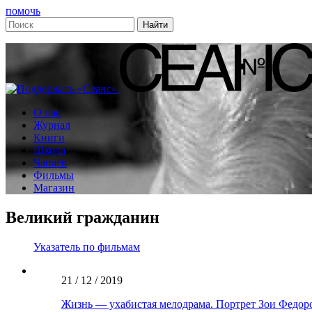
помочь
О нас
Журнал
Книги
Школа
Чапаев
Фильмы
Магазин
Великий гражданин
Указатель по фильмам
21 / 12 / 2019
Жизнь — ухабистая мелодрама. Портрет Зои Федор