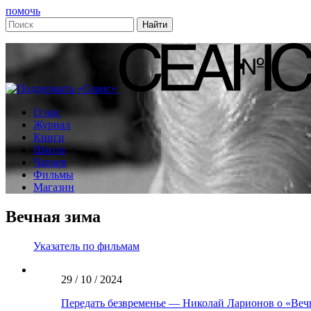
помочь
О нас
Журнал
Книги
Школа
Чапаев
Фильмы
Магазин
Вечная зима
Указатель по фильмам
29 / 10 / 2024
Передать безвременье — Николай Ларионов о «Веч