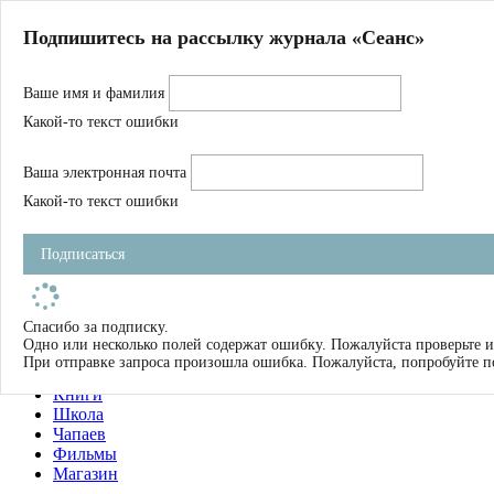
Главная
Подпишитесь на рассылку журнала «Сеанс»
О нас
Авторы
Ваше имя и фамилия
Магазин
Журнал
Какой-то текст ошибки
Книги
Спецпроекты
Ваша электронная почта
Школа
Устав
Какой-то текст ошибки
Отчетность
Фильмы
Подписаться
Имена
Тэги
искать
Спасибо за подписку.
Одно или несколько полей содержат ошибку. Пожалуйста проверьте и
О нас
При отправке запроса произошла ошибка. Пожалуйста, попробуйте п
Журнал
Книги
Школа
Чапаев
Фильмы
Магазин