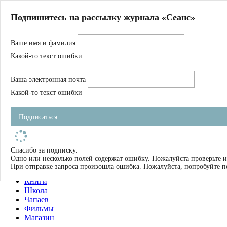
Главная
Подпишитесь на рассылку журнала «Сеанс»
О нас
Авторы
Ваше имя и фамилия
Магазин
Журнал
Какой-то текст ошибки
Книги
Спецпроекты
Ваша электронная почта
Школа
Устав
Какой-то текст ошибки
Отчетность
Фильмы
Подписаться
Имена
Тэги
искать
Спасибо за подписку.
Одно или несколько полей содержат ошибку. Пожалуйста проверьте и
О нас
При отправке запроса произошла ошибка. Пожалуйста, попробуйте п
Журнал
Книги
Школа
Чапаев
Фильмы
Магазин