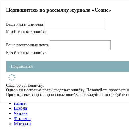
Главная
Подпишитесь на рассылку журнала «Сеанс»
О нас
Авторы
Ваше имя и фамилия
Магазин
Журнал
Какой-то текст ошибки
Книги
Спецпроекты
Ваша электронная почта
Школа
Устав
Какой-то текст ошибки
Отчетность
Фильмы
Подписаться
Имена
Тэги
искать
Спасибо за подписку.
Одно или несколько полей содержат ошибку. Пожалуйста проверьте и
О нас
При отправке запроса произошла ошибка. Пожалуйста, попробуйте п
Журнал
Книги
Школа
Чапаев
Фильмы
Магазин