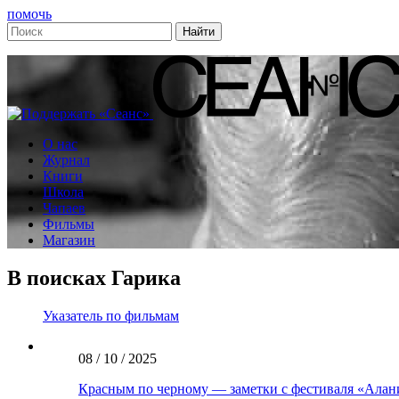
помочь
О нас
Журнал
Книги
Школа
Чапаев
Фильмы
Магазин
В поисках Гарика
Указатель по фильмам
08 / 10 / 2025
Красным по черному — заметки с фестиваля «Алан