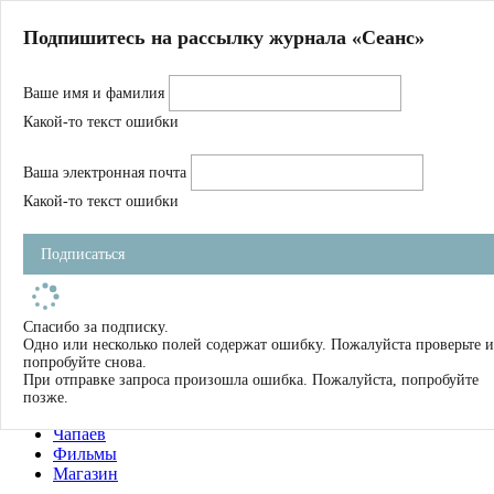
Главная
Подпишитесь на рассылку журнала «Сеанс»
О нас
Авторы
Ваше имя и фамилия
Магазин
Журнал
Какой-то текст ошибки
Книги
Спецпроекты
Ваша электронная почта
Школа
Устав
Какой-то текст ошибки
Отчетность
Фильмы
Подписаться
Имена
Тэги
искать
Спасибо за подписку.
Одно или несколько полей содержат ошибку. Пожалуйста проверьте и
О нас
попробуйте снова.
Журнал
При отправке запроса произошла ошибка. Пожалуйста, попробуйте
Книги
позже.
Школа
Чапаев
Фильмы
Магазин