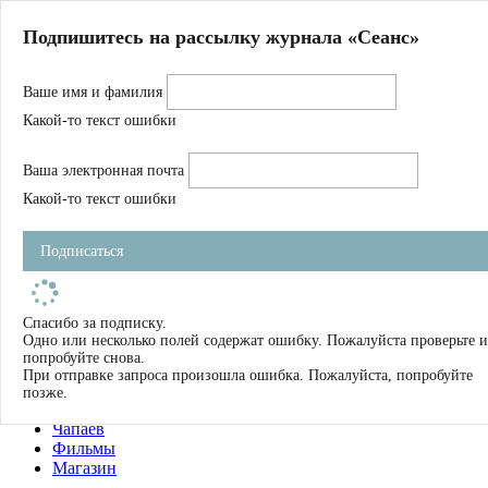
Главная
Подпишитесь на рассылку журнала «Сеанс»
О нас
Авторы
Ваше имя и фамилия
Магазин
Журнал
Какой-то текст ошибки
Книги
Спецпроекты
Ваша электронная почта
Школа
Устав
Какой-то текст ошибки
Отчетность
Фильмы
Подписаться
Имена
Тэги
искать
Спасибо за подписку.
Одно или несколько полей содержат ошибку. Пожалуйста проверьте и
О нас
попробуйте снова.
Журнал
При отправке запроса произошла ошибка. Пожалуйста, попробуйте
Книги
позже.
Школа
Чапаев
Фильмы
Магазин