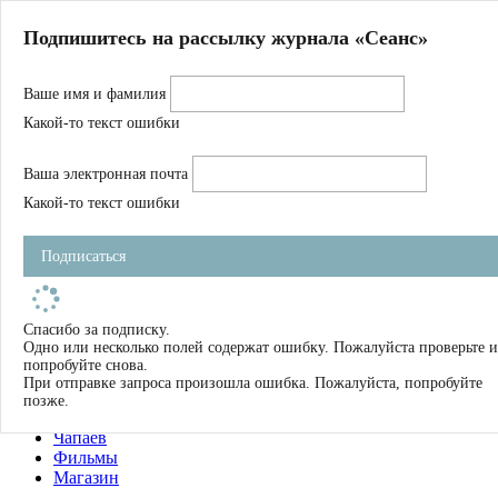
Главная
Подпишитесь на рассылку журнала «Сеанс»
О нас
Авторы
Ваше имя и фамилия
Магазин
Журнал
Какой-то текст ошибки
Книги
Спецпроекты
Ваша электронная почта
Школа
Устав
Какой-то текст ошибки
Отчетность
Фильмы
Подписаться
Имена
Тэги
искать
Спасибо за подписку.
Одно или несколько полей содержат ошибку. Пожалуйста проверьте и
О нас
попробуйте снова.
Журнал
При отправке запроса произошла ошибка. Пожалуйста, попробуйте
Книги
позже.
Школа
Чапаев
Фильмы
Магазин