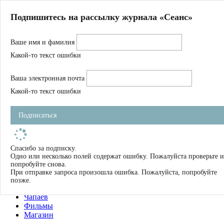
Главная
Подпишитесь на рассылку журнала «Сеанс»
О нас
Авторы
Ваше имя и фамилия
Магазин
Журнал
Какой-то текст ошибки
Книги
Спецпроекты
Ваша электронная почта
Школа
Устав
Какой-то текст ошибки
Отчетность
Фильмы
Подписаться
Имена
Тэги
искать
Спасибо за подписку.
Одно или несколько полей содержат ошибку. Пожалуйста проверьте и
О нас
попробуйте снова.
Журнал
При отправке запроса произошла ошибка. Пожалуйста, попробуйте
Книги
позже.
Школа
Чапаев
Фильмы
Магазин