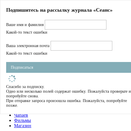
Главная
Подпишитесь на рассылку журнала «Сеанс»
О нас
Авторы
Ваше имя и фамилия
Магазин
Журнал
Какой-то текст ошибки
Книги
Спецпроекты
Ваша электронная почта
Школа
Устав
Какой-то текст ошибки
Отчетность
Фильмы
Подписаться
Имена
Тэги
искать
Спасибо за подписку.
Одно или несколько полей содержат ошибку. Пожалуйста проверьте и
О нас
попробуйте снова.
Журнал
При отправке запроса произошла ошибка. Пожалуйста, попробуйте
Книги
позже.
Школа
Чапаев
Фильмы
Магазин