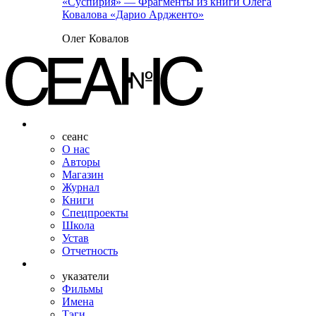
«Суспирия» — Фрагменты из книги Олега
Ковалова «Дарио Ардженто»
Олег Ковалов
сеанс
О нас
Авторы
Магазин
Журнал
Книги
Спецпроекты
Школа
Устав
Отчетность
указатели
Фильмы
Имена
Тэги