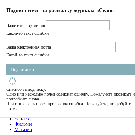
Главная
Подпишитесь на рассылку журнала «Сеанс»
О нас
Авторы
Ваше имя и фамилия
Магазин
Журнал
Какой-то текст ошибки
Книги
Спецпроекты
Ваша электронная почта
Школа
Устав
Какой-то текст ошибки
Отчетность
Фильмы
Подписаться
Имена
Тэги
искать
Спасибо за подписку.
Одно или несколько полей содержат ошибку. Пожалуйста проверьте и
О нас
попробуйте снова.
Журнал
При отправке запроса произошла ошибка. Пожалуйста, попробуйте
Книги
позже.
Школа
Чапаев
Фильмы
Магазин