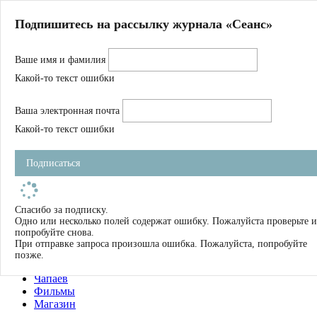
Главная
Подпишитесь на рассылку журнала «Сеанс»
О нас
Авторы
Ваше имя и фамилия
Магазин
Журнал
Какой-то текст ошибки
Книги
Спецпроекты
Ваша электронная почта
Школа
Устав
Какой-то текст ошибки
Отчетность
Фильмы
Подписаться
Имена
Тэги
искать
Спасибо за подписку.
Одно или несколько полей содержат ошибку. Пожалуйста проверьте и
О нас
попробуйте снова.
Журнал
При отправке запроса произошла ошибка. Пожалуйста, попробуйте
Книги
позже.
Школа
Чапаев
Фильмы
Магазин