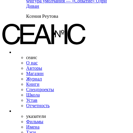
Фигура умолчания — «Событие» Одри
Диван
Ксения Реутова
сеанс
О нас
Авторы
Магазин
Журнал
Книги
Спецпроекты
Школа
Устав
Отчетность
указатели
Фильмы
Имена
Тэги