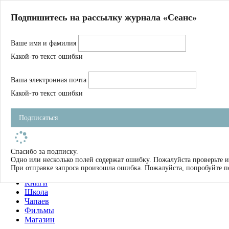
Главная
Подпишитесь на рассылку журнала «Сеанс»
О нас
Авторы
Ваше имя и фамилия
Магазин
Журнал
Какой-то текст ошибки
Книги
Спецпроекты
Ваша электронная почта
Школа
Устав
Какой-то текст ошибки
Отчетность
Фильмы
Подписаться
Имена
Тэги
искать
Спасибо за подписку.
Одно или несколько полей содержат ошибку. Пожалуйста проверьте и
О нас
При отправке запроса произошла ошибка. Пожалуйста, попробуйте п
Журнал
Книги
Школа
Чапаев
Фильмы
Магазин