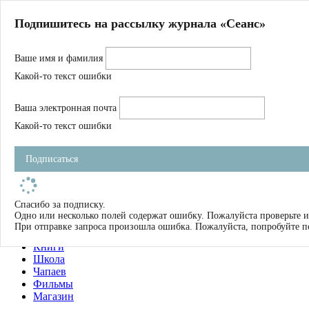
Главная
Подпишитесь на рассылку журнала «Сеанс»
О нас
Авторы
Ваше имя и фамилия
Магазин
Журнал
Какой-то текст ошибки
Книги
Спецпроекты
Ваша электронная почта
Школа
Устав
Какой-то текст ошибки
Отчетность
Фильмы
Подписаться
Имена
Тэги
искать
Спасибо за подписку.
Одно или несколько полей содержат ошибку. Пожалуйста проверьте и
О нас
При отправке запроса произошла ошибка. Пожалуйста, попробуйте п
Журнал
Книги
Школа
Чапаев
Фильмы
Магазин