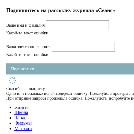
Главная
Подпишитесь на рассылку журнала «Сеанс»
О нас
Авторы
Ваше имя и фамилия
Магазин
Журнал
Какой-то текст ошибки
Книги
Спецпроекты
Ваша электронная почта
Школа
Устав
Какой-то текст ошибки
Отчетность
Фильмы
Подписаться
Имена
Тэги
искать
Спасибо за подписку.
Одно или несколько полей содержат ошибку. Пожалуйста проверьте и
О нас
При отправке запроса произошла ошибка. Пожалуйста, попробуйте п
Журнал
Книги
Школа
Чапаев
Фильмы
Магазин