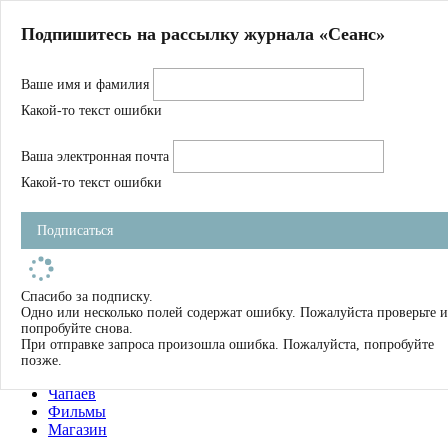
Главная
Подпишитесь на рассылку журнала «Сеанс»
О нас
Авторы
Ваше имя и фамилия
Магазин
Журнал
Какой-то текст ошибки
Книги
Спецпроекты
Ваша электронная почта
Школа
Устав
Какой-то текст ошибки
Отчетность
Фильмы
Подписаться
Имена
Тэги
искать
Спасибо за подписку.
Одно или несколько полей содержат ошибку. Пожалуйста проверьте и
О нас
попробуйте снова.
Журнал
При отправке запроса произошла ошибка. Пожалуйста, попробуйте
Книги
позже.
Школа
Чапаев
Фильмы
Магазин