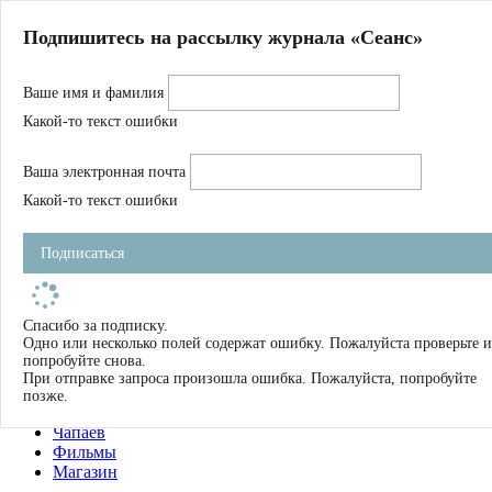
Главная
Подпишитесь на рассылку журнала «Сеанс»
О нас
Авторы
Ваше имя и фамилия
Магазин
Журнал
Какой-то текст ошибки
Книги
Спецпроекты
Ваша электронная почта
Школа
Устав
Какой-то текст ошибки
Отчетность
Фильмы
Подписаться
Имена
Тэги
искать
Спасибо за подписку.
Одно или несколько полей содержат ошибку. Пожалуйста проверьте и
О нас
попробуйте снова.
Журнал
При отправке запроса произошла ошибка. Пожалуйста, попробуйте
Книги
позже.
Школа
Чапаев
Фильмы
Магазин