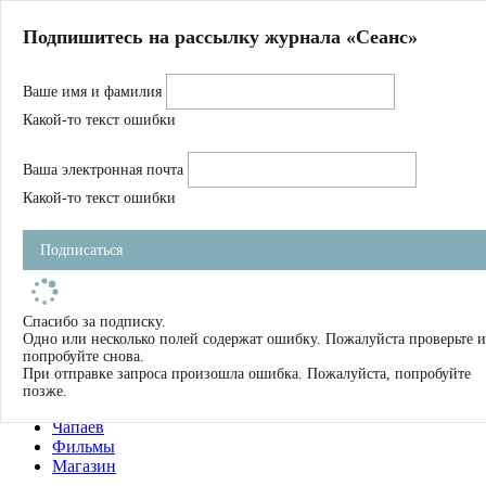
Главная
Подпишитесь на рассылку журнала «Сеанс»
О нас
Авторы
Ваше имя и фамилия
Магазин
Журнал
Какой-то текст ошибки
Книги
Спецпроекты
Ваша электронная почта
Школа
Устав
Какой-то текст ошибки
Отчетность
Фильмы
Подписаться
Имена
Тэги
искать
Спасибо за подписку.
Одно или несколько полей содержат ошибку. Пожалуйста проверьте и
О нас
попробуйте снова.
Журнал
При отправке запроса произошла ошибка. Пожалуйста, попробуйте
Книги
позже.
Школа
Чапаев
Фильмы
Магазин