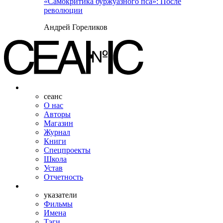
«Самокритика буржуазного пса»: После
революции
Андрей Гореликов
сеанс
О нас
Авторы
Магазин
Журнал
Книги
Спецпроекты
Школа
Устав
Отчетность
указатели
Фильмы
Имена
Тэги