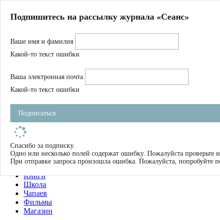
Главная
Подпишитесь на рассылку журнала «Сеанс»
О нас
Авторы
Ваше имя и фамилия
Магазин
Журнал
Какой-то текст ошибки
Книги
Спецпроекты
Ваша электронная почта
Школа
Устав
Какой-то текст ошибки
Отчетность
Фильмы
Подписаться
Имена
Тэги
искать
Спасибо за подписку.
Одно или несколько полей содержат ошибку. Пожалуйста проверьте и
О нас
При отправке запроса произошла ошибка. Пожалуйста, попробуйте п
Журнал
Книги
Школа
Чапаев
Фильмы
Магазин