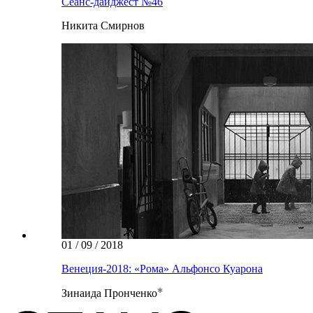
Сеанс-дайджест №46
Никита Смирнов
01 / 09 / 2018
Венеция-2018: «Рома» Альфонсо Куарона
Зинаида Пронченко