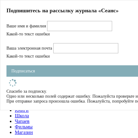
Главная
Подпишитесь на рассылку журнала «Сеанс»
О нас
Авторы
Ваше имя и фамилия
Магазин
Журнал
Какой-то текст ошибки
Книги
Спецпроекты
Ваша электронная почта
Школа
Устав
Какой-то текст ошибки
Отчетность
Фильмы
Подписаться
Имена
Тэги
искать
Спасибо за подписку.
Одно или несколько полей содержат ошибку. Пожалуйста проверьте и
О нас
При отправке запроса произошла ошибка. Пожалуйста, попробуйте п
Журнал
Книги
Школа
Чапаев
Фильмы
Магазин