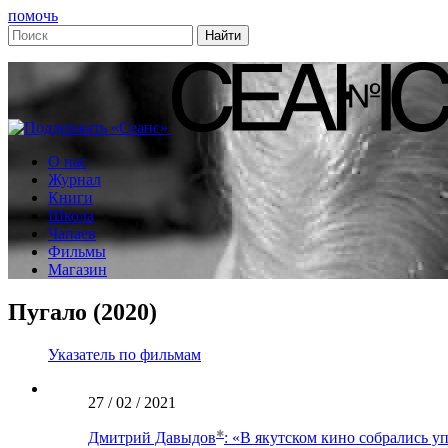
помочь
О нас
Журнал
Книги
Школа
Чапаев
Фильмы
Магазин
Пугало (2020)
Указатель по фильмам
27 / 02 / 2021
Дмитрий Давыдов
: «В якутском кино собрались у