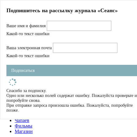
Главная
Подпишитесь на рассылку журнала «Сеанс»
О нас
Авторы
Ваше имя и фамилия
Магазин
Журнал
Какой-то текст ошибки
Книги
Спецпроекты
Ваша электронная почта
Школа
Устав
Какой-то текст ошибки
Отчетность
Фильмы
Подписаться
Имена
Тэги
искать
Спасибо за подписку.
Одно или несколько полей содержат ошибку. Пожалуйста проверьте и
О нас
попробуйте снова.
Журнал
При отправке запроса произошла ошибка. Пожалуйста, попробуйте
Книги
позже.
Школа
Чапаев
Фильмы
Магазин