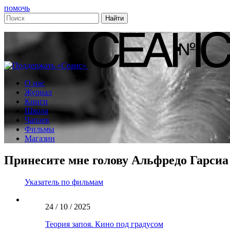
помочь
О нас
Журнал
Книги
Школа
Чапаев
Фильмы
Магазин
Принесите мне голову Альфредо Гарсиа
Указатель по фильмам
24 / 10 / 2025
Теория запоя. Кино под градусом