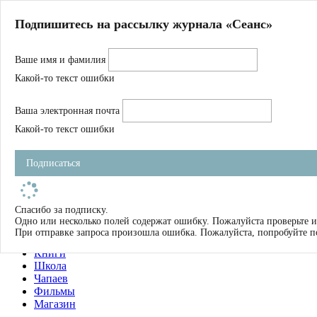
Главная
Подпишитесь на рассылку журнала «Сеанс»
О нас
Авторы
Ваше имя и фамилия
Магазин
Журнал
Какой-то текст ошибки
Книги
Спецпроекты
Ваша электронная почта
Школа
Устав
Какой-то текст ошибки
Отчетность
Фильмы
Подписаться
Имена
Тэги
искать
Спасибо за подписку.
Одно или несколько полей содержат ошибку. Пожалуйста проверьте и
О нас
При отправке запроса произошла ошибка. Пожалуйста, попробуйте п
Журнал
Книги
Школа
Чапаев
Фильмы
Магазин