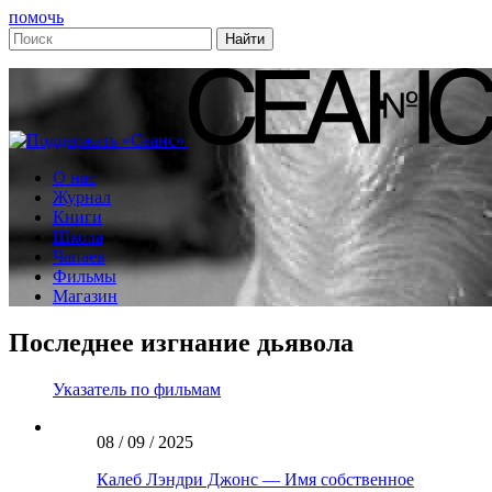
помочь
О нас
Журнал
Книги
Школа
Чапаев
Фильмы
Магазин
Последнее изгнание дьявола
Указатель по фильмам
08 / 09 / 2025
Калеб Лэндри Джонс — Имя собственное