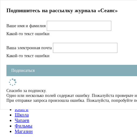
Главная
Подпишитесь на рассылку журнала «Сеанс»
О нас
Авторы
Ваше имя и фамилия
Магазин
Журнал
Какой-то текст ошибки
Книги
Спецпроекты
Ваша электронная почта
Школа
Устав
Какой-то текст ошибки
Отчетность
Фильмы
Подписаться
Имена
Тэги
искать
Спасибо за подписку.
Одно или несколько полей содержат ошибку. Пожалуйста проверьте и
О нас
При отправке запроса произошла ошибка. Пожалуйста, попробуйте п
Журнал
Книги
Школа
Чапаев
Фильмы
Магазин