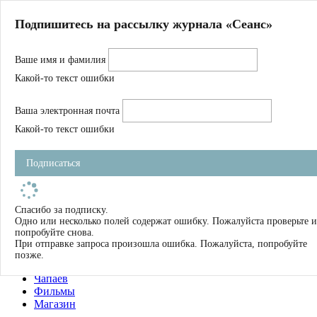
Главная
Подпишитесь на рассылку журнала «Сеанс»
О нас
Авторы
Ваше имя и фамилия
Магазин
Журнал
Какой-то текст ошибки
Книги
Спецпроекты
Ваша электронная почта
Школа
Устав
Какой-то текст ошибки
Отчетность
Фильмы
Подписаться
Имена
Тэги
искать
Спасибо за подписку.
Одно или несколько полей содержат ошибку. Пожалуйста проверьте и
О нас
попробуйте снова.
Журнал
При отправке запроса произошла ошибка. Пожалуйста, попробуйте
Книги
позже.
Школа
Чапаев
Фильмы
Магазин