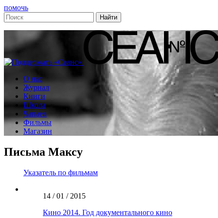
помочь
О нас
Журнал
Книги
Школа
Чапаев
Фильмы
Магазин
Письма Максу
Указатель по фильмам
14 / 01 / 2015
Кино 2014. Год документального кино