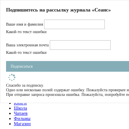
Главная
Подпишитесь на рассылку журнала «Сеанс»
О нас
Авторы
Ваше имя и фамилия
Магазин
Журнал
Какой-то текст ошибки
Книги
Спецпроекты
Ваша электронная почта
Школа
Устав
Какой-то текст ошибки
Отчетность
Фильмы
Подписаться
Имена
Тэги
искать
Спасибо за подписку.
Одно или несколько полей содержат ошибку. Пожалуйста проверьте и
О нас
При отправке запроса произошла ошибка. Пожалуйста, попробуйте п
Журнал
Книги
Школа
Чапаев
Фильмы
Магазин