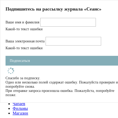
Главная
Подпишитесь на рассылку журнала «Сеанс»
О нас
Авторы
Ваше имя и фамилия
Магазин
Журнал
Какой-то текст ошибки
Книги
Спецпроекты
Ваша электронная почта
Школа
Устав
Какой-то текст ошибки
Отчетность
Фильмы
Подписаться
Имена
Тэги
искать
Спасибо за подписку.
Одно или несколько полей содержат ошибку. Пожалуйста проверьте и
О нас
попробуйте снова.
Журнал
При отправке запроса произошла ошибка. Пожалуйста, попробуйте
Книги
позже.
Школа
Чапаев
Фильмы
Магазин